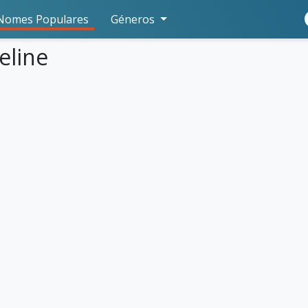
Nomes Populares
Géneros
eline