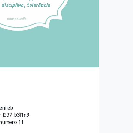
enileb
m l337:
b3l1n3
o número
11