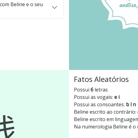
com Beline e o seu
Fatos Aleatórios
Possui
6
letras
Possui as vogais:
e i
Possui as consoantes:
b l n
Beline escrito ao contrário:
Beline escrito em linguage
Na numerologia Beline é 