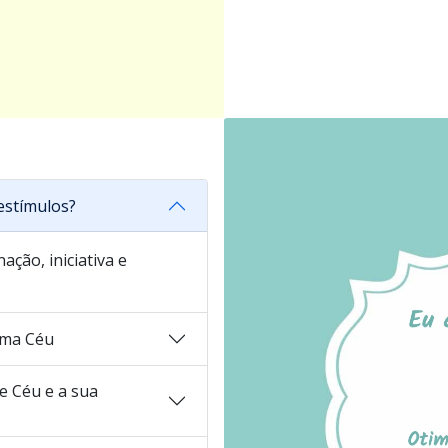
estímulos?
ação, iniciativa e
ama Céu
 Céu e a sua