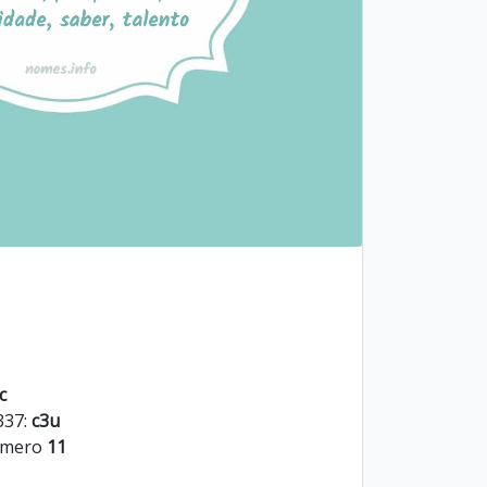
c
337:
c3u
úmero
11