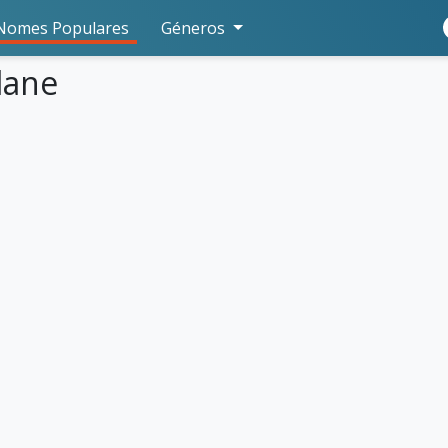
Nomes Populares
Géneros
lane