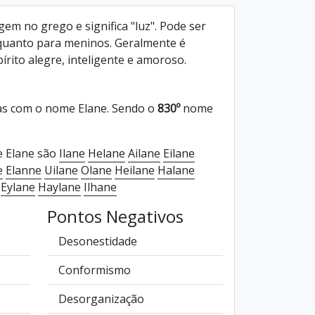
em no grego e significa "luz". Pode ser
quanto para meninos. Geralmente é
rito alegre, inteligente e amoroso.
s com o nome Elane. Sendo o
830º
nome
e Elane são
Ilane
Helane
Ailane
Eilane
e
Elanne
Uilane
Olane
Heilane
Halane
Eylane
Haylane
Ilhane
Pontos Negativos
Desonestidade
Conformismo
Desorganização