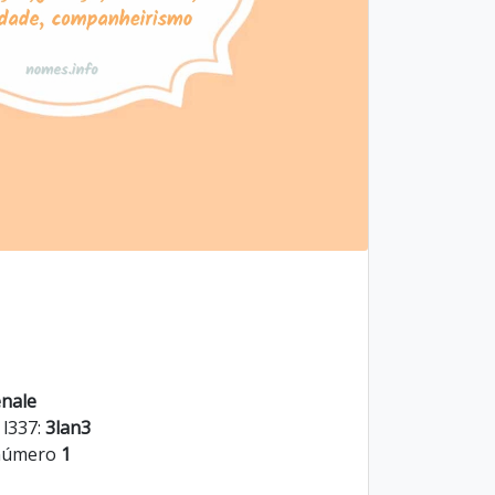
enale
 l337:
3lan3
 número
1