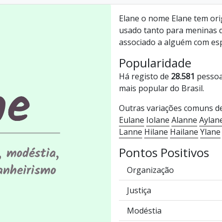
Elane o nome Elane tem orig
usado tanto para meninas 
associado a alguém com espí
Popularidade
Há registo de
28.581
pessoa
mais popular do Brasil.
Outras variações comuns d
Eulane
Iolane
Alanne
Aylan
Lanne
Hilane
Hailane
Ylane
Pontos Positivos
Organização
Justiça
Modéstia