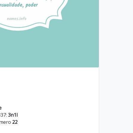
e
337:
3n1l
úmero
22