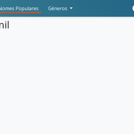
Nomes Populares
Géneros
nil