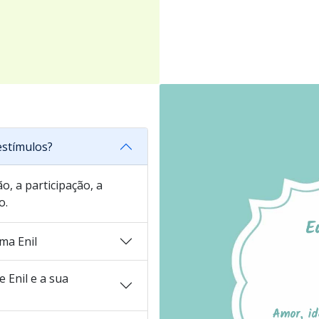
estímulos?
o, a participação, a
o.
ma Enil
 Enil e a sua