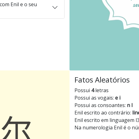
om Enil e o seu
Fatos Aleatórios
Possui
4
letras
Possui as vogais:
e i
Possui as consoantes:
n l
Enil escrito ao contrário:
lin
Enil escrito em linguagem l
Na numerologia Enil é o n