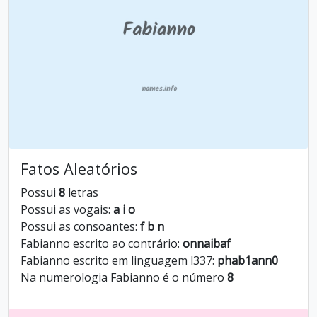
Fatos Aleatórios
Possui
8
letras
Possui as vogais:
a i o
Possui as consoantes:
f b n
Fabianno escrito ao contrário:
onnaibaf
Fabianno escrito em linguagem l337:
phab1ann0
Na numerologia Fabianno é o número
8