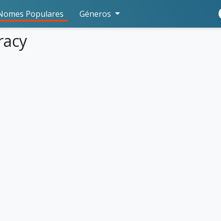
Nomes Populares
Géneros
racy