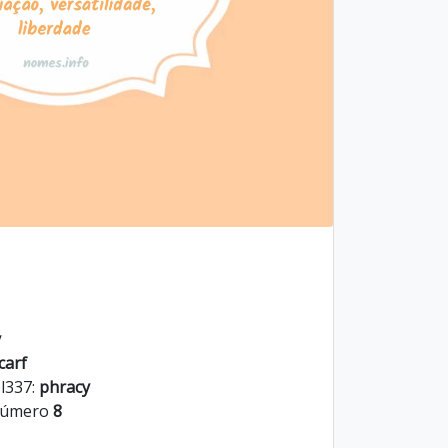
y
carf
 l337:
phracy
 número
8