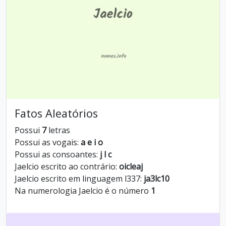
Fatos Aleatórios
Possui
7
letras
Possui as vogais:
a e i o
Possui as consoantes:
j l c
Jaelcio escrito ao contrário:
oicleaj
Jaelcio escrito em linguagem l337:
ja3lc10
Na numerologia Jaelcio é o número
1