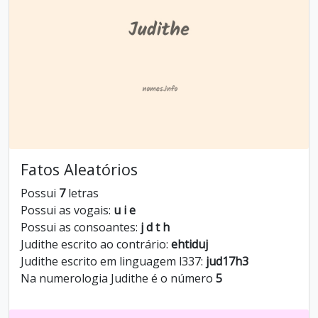
Fatos Aleatórios
Possui
7
letras
Possui as vogais:
u i e
Possui as consoantes:
j d t h
Judithe escrito ao contrário:
ehtiduj
Judithe escrito em linguagem l337:
jud17h3
Na numerologia Judithe é o número
5