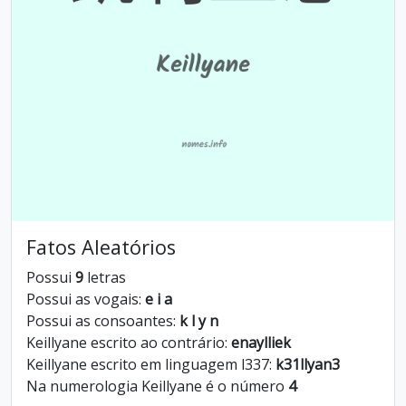
Fatos Aleatórios
Possui
9
letras
Possui as vogais:
e i a
Possui as consoantes:
k l y n
Keillyane escrito ao contrário:
enaylliek
Keillyane escrito em linguagem l337:
k31llyan3
Na numerologia Keillyane é o número
4