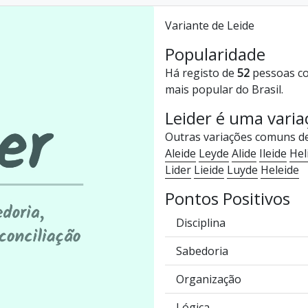
Variante de Leide
Popularidade
Há registo de
52
pessoas co
mais popular do Brasil.
Leider é uma vari
Outras variações comuns d
Aleide
Leyde
Alide
Ileide
Hel
Lider
Lieide
Luyde
Heleide
Pontos Positivos
Disciplina
Sabedoria
Organização
Lógica