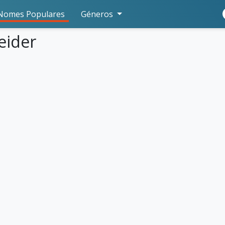
Nomes Populares
Géneros
eider