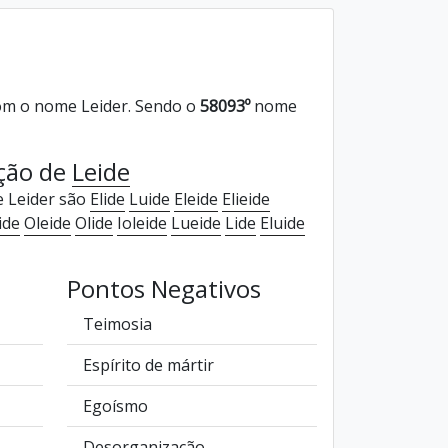
m o nome Leider. Sendo o
58093º
nome
ação de
Leide
e Leider são
Elide
Luide
Eleide
Elieide
ide
Oleide
Olide
Ioleide
Lueide
Lide
Eluide
Pontos Negativos
Teimosia
Espírito de mártir
Egoísmo
Desorganização