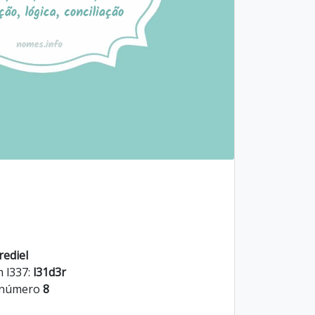
rediel
m l337:
l31d3r
o número
8