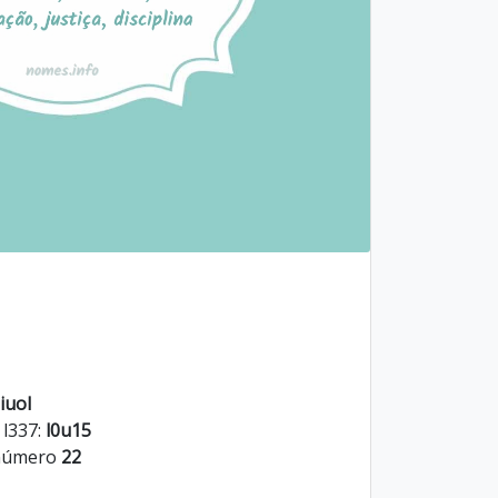
iuol
 l337:
l0u15
 número
22