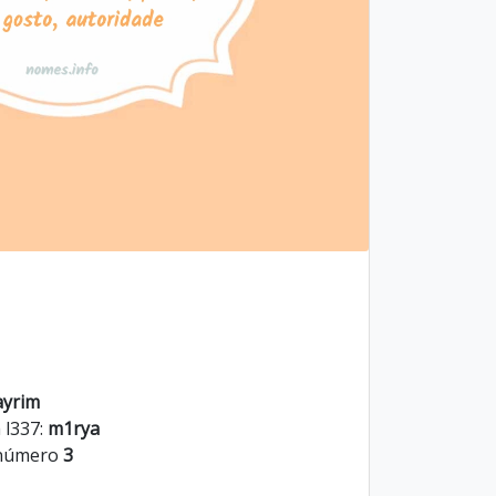
ayrim
 l337:
m1rya
 número
3