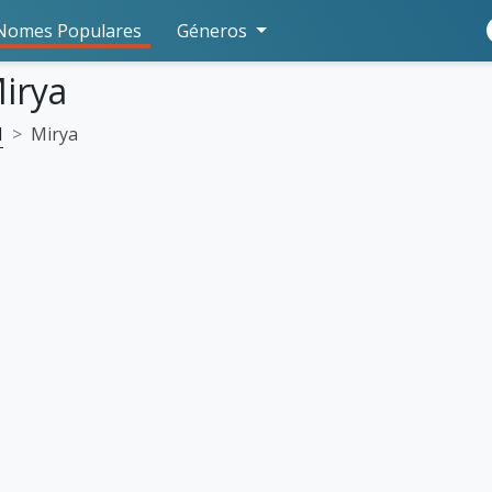
Nomes Populares
Géneros
irya
M
Mirya