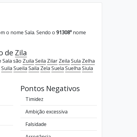
m o nome Sala. Sendo o
91308º
nome
ão de
Zila
e Sala são
Zuila
Seila
Zilar
Zeila
Sula
Zelha
Suila
Sueila
Saila
Zela
Suela
Suelha
Siula
Pontos Negativos
Timidez
Ambição excessiva
Falsidade
Arrogância