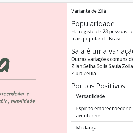
Variante de Zilá
Popularidade
Há registo de
23
pessoas co
mais popular do Brasil.
Sala é uma variaç
Outras variações comuns d
Zilah
Selha
Soila
Saula
Zoila
Ziula
Zeula
Pontos Positivos
Versatilidade
Espírito empreendedor e
aventureiro
Mudança