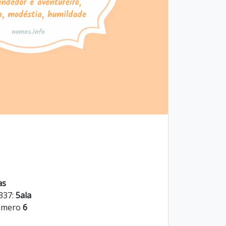
as
l337:
5ala
número
6