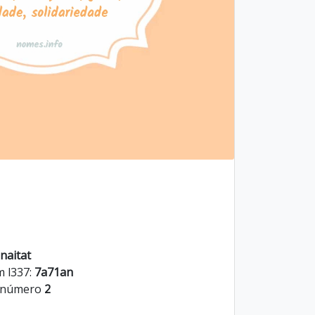
naitat
m l337:
7a71an
o número
2