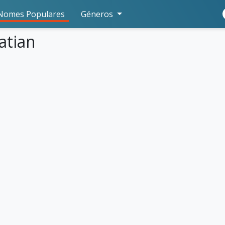
Nomes Populares
Géneros
atian