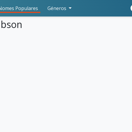
Nomes Populares
Géneros
Ubson