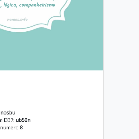
:
nosbu
m l337:
ub50n
o número
8