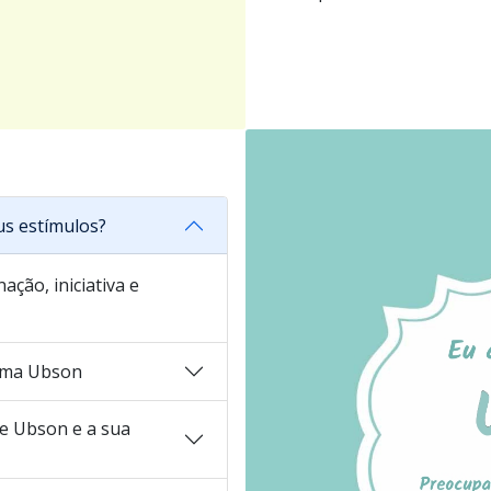
s estímulos?
ação, iniciativa e
ama Ubson
 Ubson e a sua