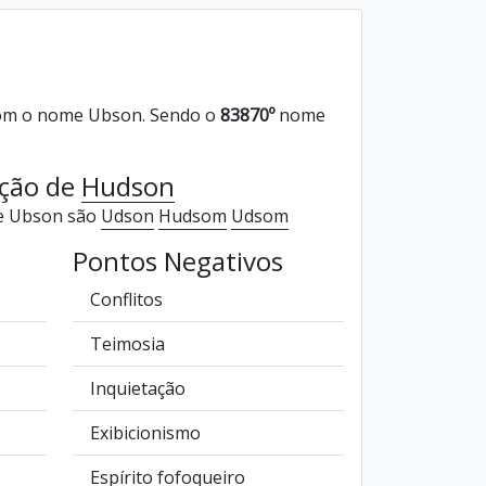
om o nome Ubson. Sendo o
83870º
nome
ação de
Hudson
de Ubson são
Udson
Hudsom
Udsom
Pontos Negativos
Conflitos
Teimosia
Inquietação
Exibicionismo
Espírito fofoqueiro