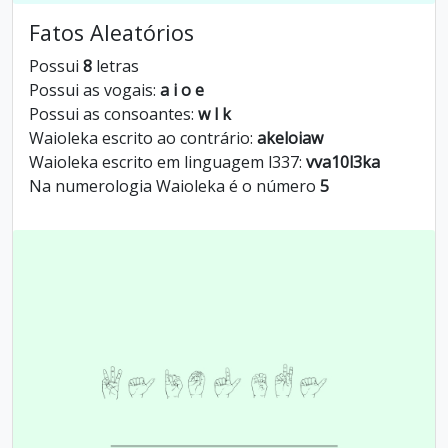
Fatos Aleatórios
Possui
8
letras
Possui as vogais:
a i o e
Possui as consoantes:
w l k
Waioleka escrito ao contrário:
akeloiaw
Waioleka escrito em linguagem l337:
vva10l3ka
Na numerologia Waioleka é o número
5