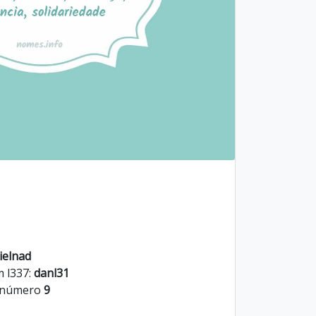
ielnad
m l337:
danl31
o número
9