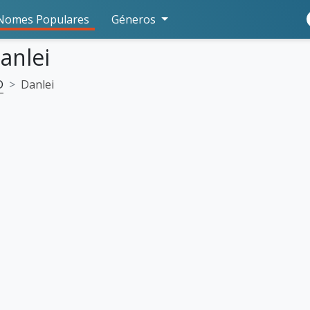
Nomes Populares
Géneros
anlei
D
Danlei