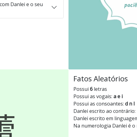
com Danlei e o seu
Fatos Aleatórios
Possui
6
letras
Possui as vogais:
a e i
Possui as consoantes:
d n l
Danlei escrito ao contrário:
Danlei escrito em linguage
Na numerologia Danlei é 