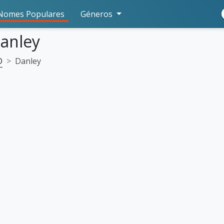
Nomes Populares
Géneros
Danley
D
Danley