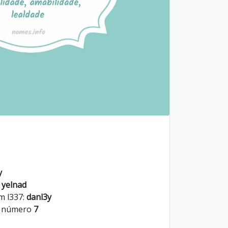
y
:
yelnad
m l337:
danl3y
o número
7