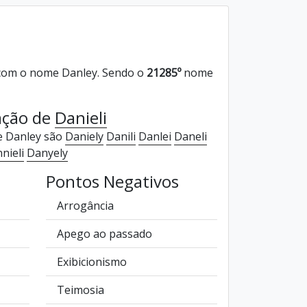
com o nome Danley. Sendo o
21285º
nome
ação de
Danieli
e Danley são
Daniely
Danili
Danlei
Daneli
nieli
Danyely
Pontos Negativos
Arrogância
Apego ao passado
Exibicionismo
Teimosia