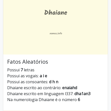
Fatos Aleatórios
Possui
7
letras
Possui as vogais:
a i e
Possui as consoantes:
d h n
Dhaiane escrito ao contrário:
enaiahd
Dhaiane escrito em linguagem l337:
dha1an3
Na numerologia Dhaiane é o número
6