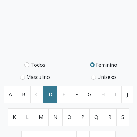
Todos
Feminino
Masculino
Unisexo
A
B
C
D
E
F
G
H
I
J
K
L
M
N
O
P
Q
R
S