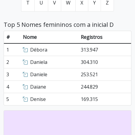
T
U
V
W
X
Y
Z
Top 5 Nomes femininos com a inicial D
#
Nome
Registros
1
Débora
313.947
2
Daniela
304.310
3
Daniele
253.521
4
Daiane
244.829
5
Denise
169.315