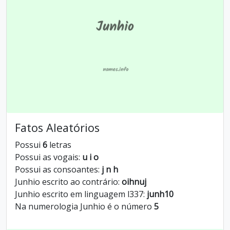
Fatos Aleatórios
Possui
6
letras
Possui as vogais:
u i o
Possui as consoantes:
j n h
Junhio escrito ao contrário:
oihnuj
Junhio escrito em linguagem l337:
junh10
Na numerologia Junhio é o número
5