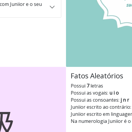
om Juniior e o seu
Fatos Aleatórios
Possui
7
letras
Possui as vogais:
u i o
Possui as consoantes:
j n r
Juniior escrito ao contrário
Juniior escrito em linguage
Na numerologia Juniior é 