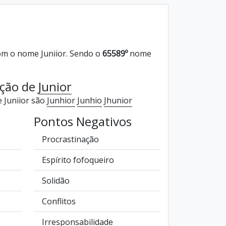
m o nome Juniior. Sendo o
65589º
nome
ação de
Junior
 Juniior são
Junhior
Junhio
Jhunior
Pontos Negativos
Procrastinação
Espírito fofoqueiro
Solidão
Conflitos
Irresponsabilidade