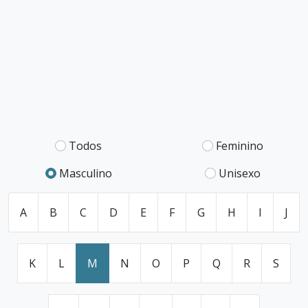
Todos
Feminino
Masculino
Unisexo
A
B
C
D
E
F
G
H
I
J
K
L
M
N
O
P
Q
R
S