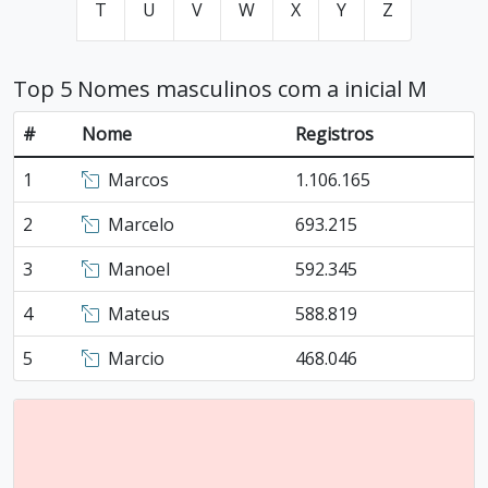
T
U
V
W
X
Y
Z
Top 5 Nomes masculinos com a inicial M
#
Nome
Registros
1
Marcos
1.106.165
2
Marcelo
693.215
3
Manoel
592.345
4
Mateus
588.819
5
Marcio
468.046