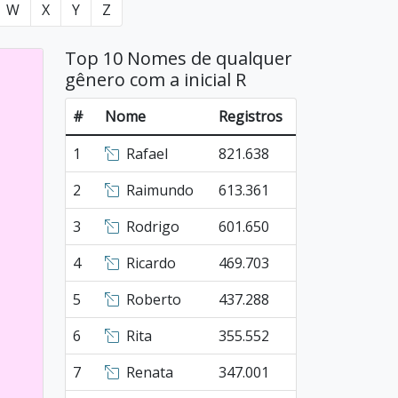
W
X
Y
Z
Top 10 Nomes de qualquer
gênero com a inicial R
#
Nome
Registros
1
Rafael
821.638
2
Raimundo
613.361
3
Rodrigo
601.650
4
Ricardo
469.703
5
Roberto
437.288
6
Rita
355.552
7
Renata
347.001