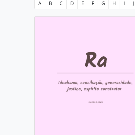
A
B
C
D
E
F
G
H
I
J