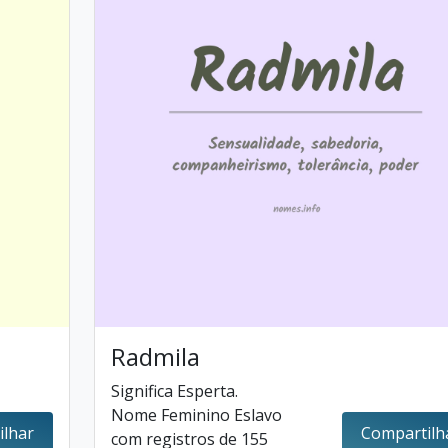
Radmila
Significa Esperta.
Nome Feminino Eslavo
ilhar
Compartilh
com registros de 155