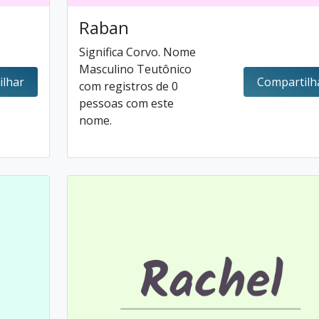
Raban
Significa Corvo. Nome
Masculino Teutônico
ilhar
Compartilh
com registros de 0
pessoas com este
nome.