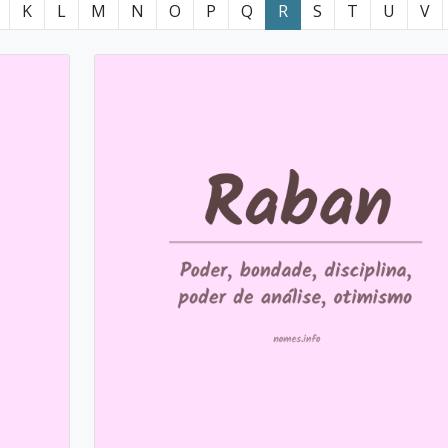
K
L
M
N
O
P
Q
R
S
T
U
V