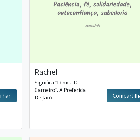
Rachel
Significa "Fêmea Do
Carneiro". A Preferida
ilhar
Compartilh
De Jacó.