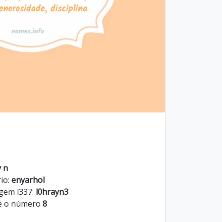
y n
io:
enyarhol
gem l337:
l0hrayn3
é o número
8