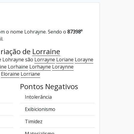
om o nome Lohrayne. Sendo o
87398º
l.
riação de
Lorraine
e Lohrayne são
Lorrayne
Loriane
Lorayne
ine
Lorhaine
Lorhayne
Loraynne
Eloraine
Lorriane
Pontos Negativos
Intolerância
Exibicionismo
Timidez
Materialismo