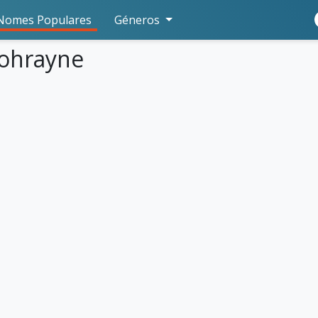
Nomes Populares
Géneros
Lohrayne