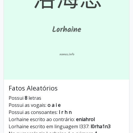
Fatos Aleatórios
Possui
8
letras
Possui as vogais:
o a i e
Possui as consoantes:
l r h n
Lorhaine escrito ao contrário:
eniahrol
Lorhaine escrito em linguagem l337:
l0rha1n3