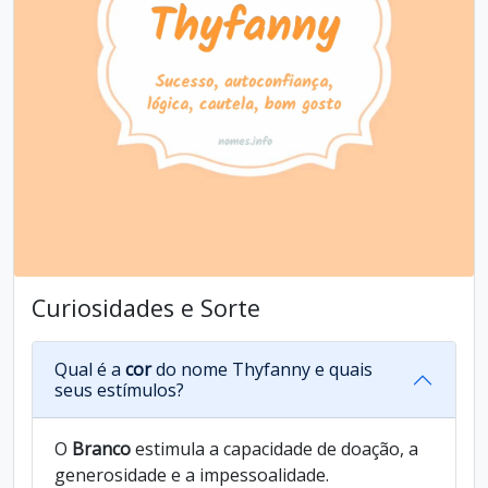
Curiosidades e Sorte
Qual é a
cor
do nome Thyfanny e quais
seus estímulos?
O
Branco
estimula a capacidade de doação, a
generosidade e a impessoalidade.