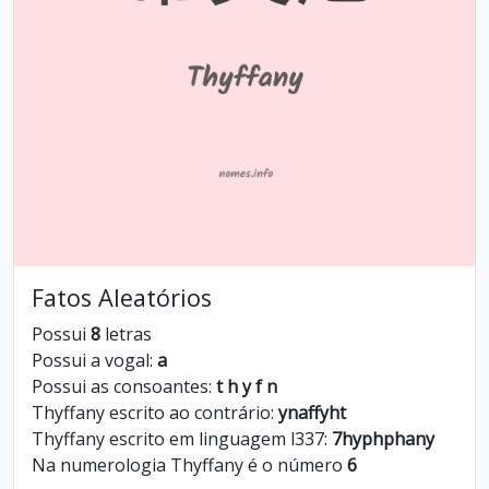
Fatos Aleatórios
Possui
8
letras
Possui a vogal:
a
Possui as consoantes:
t h y f n
Thyffany escrito ao contrário:
ynaffyht
Thyffany escrito em linguagem l337:
7hyphphany
Na numerologia Thyffany é o número
6