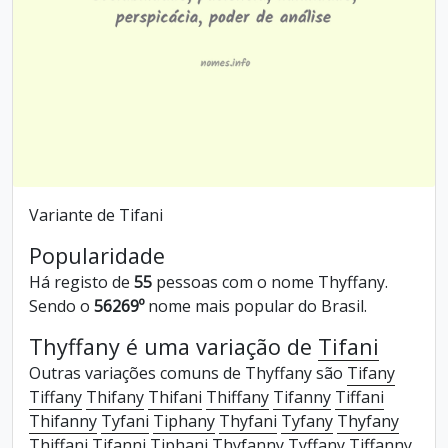
Variante de Tifani
Popularidade
Há registo de
55
pessoas com o nome Thyffany.
Sendo o
56269º
nome mais popular do Brasil.
Thyffany é uma variação de
Tifani
Outras variações comuns de Thyffany são
Tifany
Tiffany
Thifany
Thifani
Thiffany
Tifanny
Tiffani
Thifanny
Tyfani
Tiphany
Thyfani
Tyfany
Thyfany
Thiffani
Tifanni
Tiphani
Thyfanny
Tyffany
Tiffanny