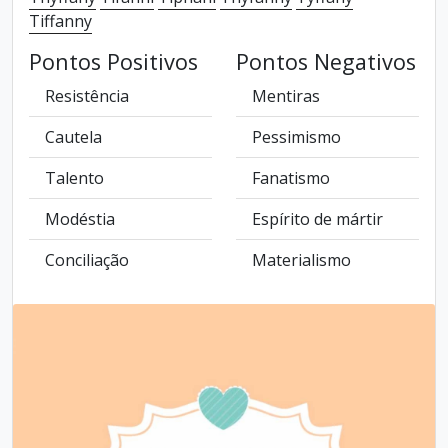
Tiffanny
Pontos Positivos
Pontos Negativos
Resistência
Mentiras
Cautela
Pessimismo
Talento
Fanatismo
Modéstia
Espírito de mártir
Conciliação
Materialismo