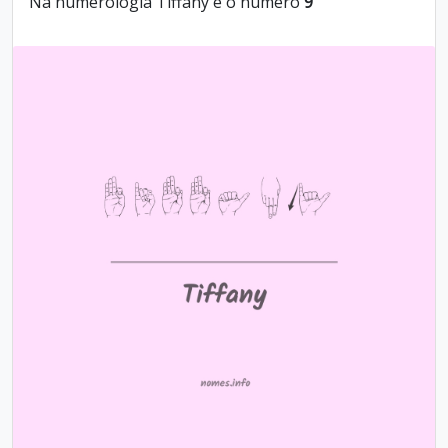
Na numerologia Tiffany é o número
9