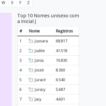
W
X
Y
Z
Top 10 Nomes unisexo com
a inicial J
#
Nome
Registros
1
Jussara
68.817
2
Judite
41.518
3
Júnia
10.830
4
Joceli
8.360
5
Juracir
6.540
6
Juracy
5.687
7
Jacy
4.601