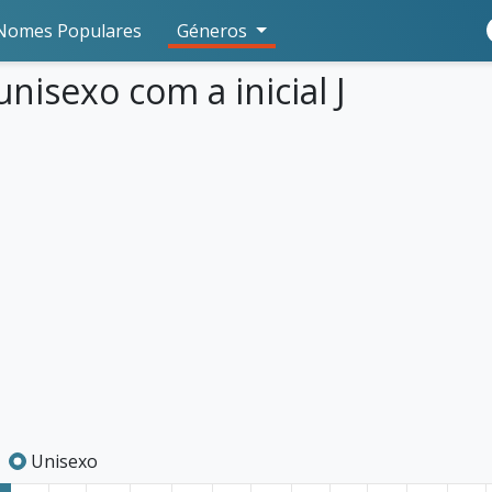
Nomes Populares
Géneros
nisexo com a inicial J
Unisexo