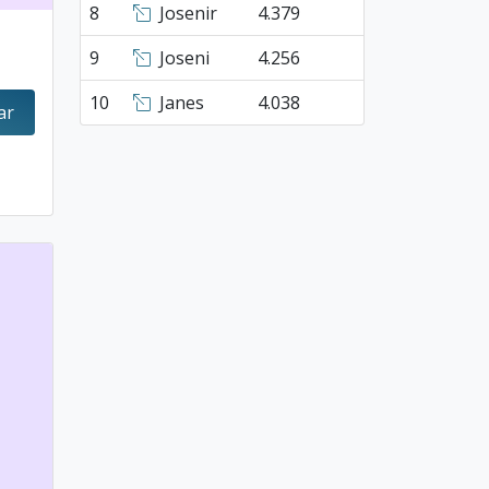
8
Josenir
4.379
9
Joseni
4.256
10
Janes
4.038
ar