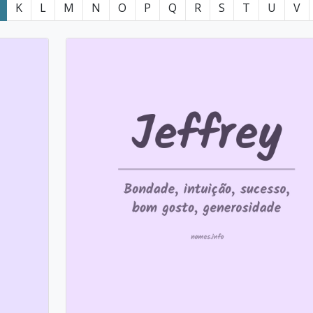
K
L
M
N
O
P
Q
R
S
T
U
V