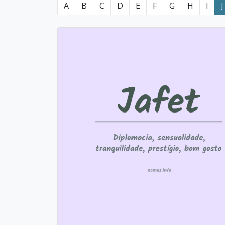
A
B
C
D
E
F
G
H
I
J