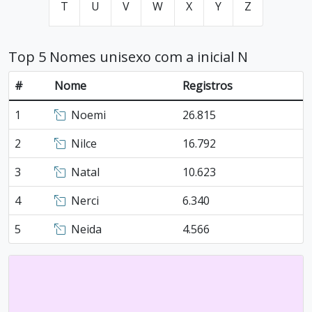
T
U
V
W
X
Y
Z
Top 5 Nomes unisexo com a inicial N
#
Nome
Registros
1
Noemi
26.815
2
Nilce
16.792
3
Natal
10.623
4
Nerci
6.340
5
Neida
4.566