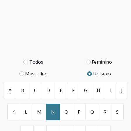
Todos
Feminino
Masculino
Unisexo
A
B
C
D
E
F
G
H
I
J
K
L
M
N
O
P
Q
R
S