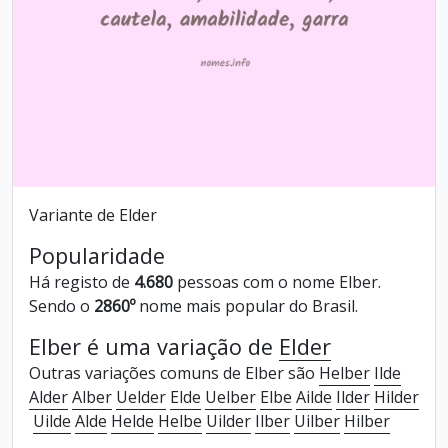
Variante de Elder
Popularidade
Há registo de
4.680
pessoas com o nome Elber.
Sendo o
2860º
nome mais popular do Brasil.
Elber é uma variação de
Elder
Outras variações comuns de Elber são
Helber
Ilde
Alder
Alber
Uelder
Elde
Uelber
Elbe
Ailde
Ilder
Hilder
Uilde
Alde
Helde
Helbe
Uilder
Ilber
Uilber
Hilber