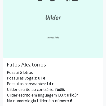
Fatos Aleatórios
Possui
6
letras
Possui as vogais:
u i e
Possui as consoantes:
l d r
Uilder escrito ao contrário:
redliu
Uilder escrito em linguagem l337:
u1ld3r
Na numerologia Uilder é o número
6